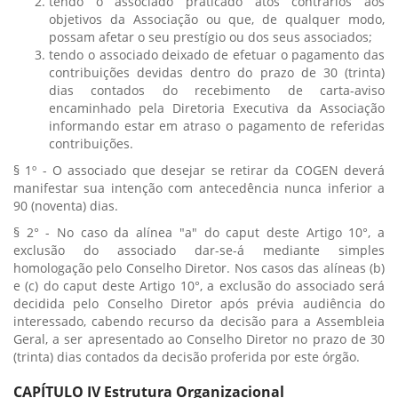
tendo o associado praticado atos contrários aos
objetivos da Associação ou que, de qualquer modo,
possam afetar o seu prestígio ou dos seus associados;
tendo o associado deixado de efetuar o pagamento das
contribuições devidas dentro do prazo de 30 (trinta)
dias contados do recebimento de carta-aviso
encaminhado pela Diretoria Executiva da Associação
informando estar em atraso o pagamento de referidas
contribuições.
§ 1º - O associado que desejar se retirar da COGEN deverá
manifestar sua intenção com antecedência nunca inferior a
90 (noventa) dias.
§ 2° - No caso da alínea "a" do caput deste Artigo 10°, a
exclusão do associado dar-se-á mediante simples
homologação pelo Conselho Diretor. Nos casos das alíneas (b)
e (c) do caput deste Artigo 10°, a exclusão do associado será
decidida pelo Conselho Diretor após prévia audiência do
interessado, cabendo recurso da decisão para a Assembleia
Geral, a ser apresentado ao Conselho Diretor no prazo de 30
(trinta) dias contados da decisão proferida por este órgão.
CAPÍTULO IV Estrutura Organizacional