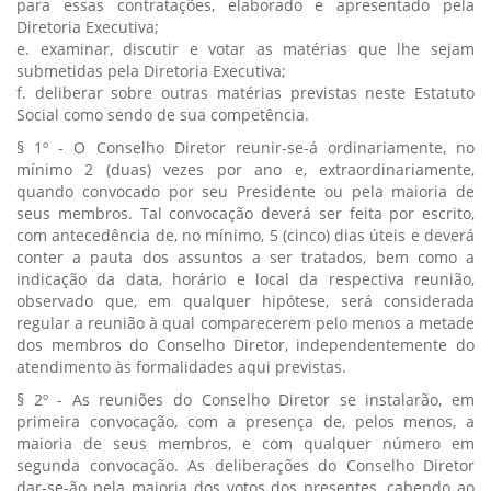
para essas contratações, elaborado e apresentado pela
Diretoria Executiva;
e. examinar, discutir e votar as matérias que lhe sejam
submetidas pela Diretoria Executiva;
f. deliberar sobre outras matérias previstas neste Estatuto
Social como sendo de sua competência.
§ 1º - O Conselho Diretor reunir-se-á ordinariamente, no
mínimo 2 (duas) vezes por ano e, extraordinariamente,
quando convocado por seu Presidente ou pela maioria de
seus membros. Tal convocação deverá ser feita por escrito,
com antecedência de, no mínimo, 5 (cinco) dias úteis e deverá
conter a pauta dos assuntos a ser tratados, bem como a
indicação da data, horário e local da respectiva reunião,
observado que, em qualquer hipótese, será considerada
regular a reunião à qual comparecerem pelo menos a metade
dos membros do Conselho Diretor, independentemente do
atendimento às formalidades aqui previstas.
§ 2º - As reuniões do Conselho Diretor se instalarão, em
primeira convocação, com a presença de, pelos menos, a
maioria de seus membros, e com qualquer número em
segunda convocação. As deliberações do Conselho Diretor
dar-se-ão pela maioria dos votos dos presentes, cabendo ao