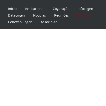
Início
Institucional
Cogeração
Infocogen
Datacogen
Noticias
Reuniões
Eventos
Conexão Cogen
Associe-se